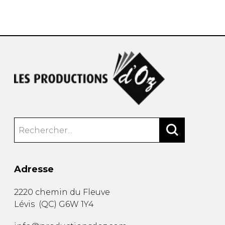
AUTRES PRODUITS
Adresse
2220 chemin du Fleuve
Lévis
(
QC
)
G6W 1Y4