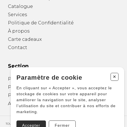
Catalogue
Services
Politique de Confidentialité
À propos
Carte cadeaux
Contact
Section
+
Paramètre de cookie
Partitions pour guitare
Partitions pour autres instruments
En cliquant sur « Accepter », vous acceptez le
stockage de cookies sur votre appareil pour
Partitions pour ensembles
améliorer la navigation sur le site, analyser
Autres produits
l’utilisation du site et contribuer à nos efforts de
marketing.
TOUS DROITS RÉSERVÉS © COPYRIGHT 2026 – PRODUCTIONS D'OZ
Accepter
Fermer