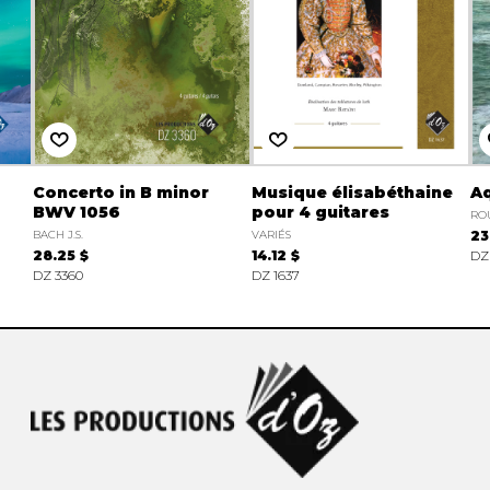
Concerto in B minor
Musique élisabéthaine
A
BWV 1056
pour 4 guitares
ROU
BACH J.S.
VARIÉS
23
28.25 $
14.12 $
DZ
DZ 3360
DZ 1637