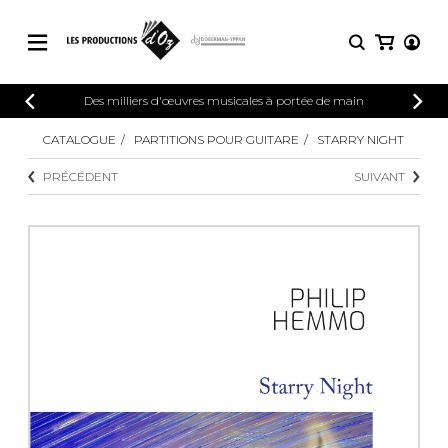
CATALOGUE
Des milliers d'œuvres musicales à portée de main
CONNEXION
Explorez notre catalogue de partitions
CATALOGUE
PARTITIONS POUR GUITARE
STARRY NIGHT
PARTITIONS 
INSCRIPTION
riche en œuvres originales et en
PRÉCÉDENT
SUIVANT
arrangements de qualité.
Méthodes
Guitare seule
Explorez notre catalogue de partitions
riche en œuvres originales et en
2 guitares
arrangements de qualité.
3 guitares
4 guitares
PARTITIONS POUR GUITARE
5 guitares et plus
Ensemble de guitare
PARTITIONS POUR AUTRES
Orchestre de guitares
INSTRUMENTS
Concerto pour guitar
Guitare et un autre 
PARTITIONS POUR ENSEMBLES
Musique de chambre 