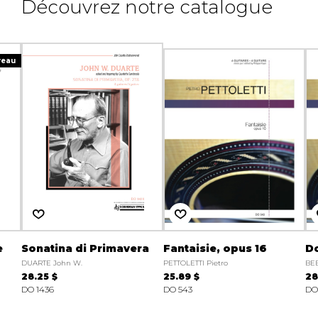
Découvrez notre catalogue
veau
e
Sonatina di Primavera
Fantaisie, opus 16
D
DUARTE John W.
PETTOLETTI Pietro
BEE
28.25 $
25.89 $
28
DO 1436
DO 543
DO