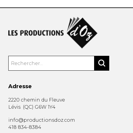
Adresse
2220 chemin du Fleuve
Lévis
(
QC
)
G6W 1Y4
info@productionsdoz.com
418 834-8384