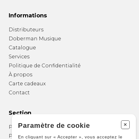
Informations
Distributeurs
Doberman Musique
Catalogue
Services
Politique de Confidentialité
À propos
Carte cadeaux
Contact
Section
+
Paramètre de cookie
Partitions pour guitare
Partitions pour autres instruments
En cliquant sur « Accepter », vous acceptez le