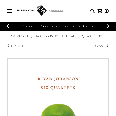
CATALOGUE
Des milliers d'œuvres musicales à portée de main
CONNEXION
Explorez notre catalogue de partitions
CATALOGUE
PARTITIONS POUR GUITARE
QUARTET NO. 1
PARTITIONS 
INSCRIPTION
riche en œuvres originales et en
PRÉCÉDENT
SUIVANT
arrangements de qualité.
Méthodes
Guitare seule
Explorez notre catalogue de partitions
riche en œuvres originales et en
2 guitares
arrangements de qualité.
3 guitares
4 guitares
PARTITIONS POUR GUITARE
5 guitares et plus
Ensemble de guitare
PARTITIONS POUR AUTRES
Orchestre de guitares
INSTRUMENTS
Concerto pour guitar
Guitare et un autre 
PARTITIONS POUR ENSEMBLES
Musique de chambre 