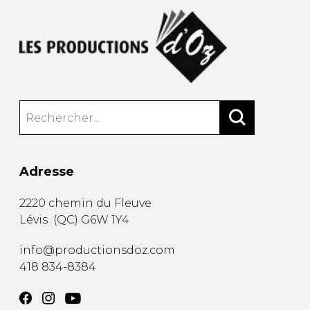
Adresse
2220 chemin du Fleuve
Lévis
(
QC
)
G6W 1Y4
info@productionsdoz.com
418 834-8384