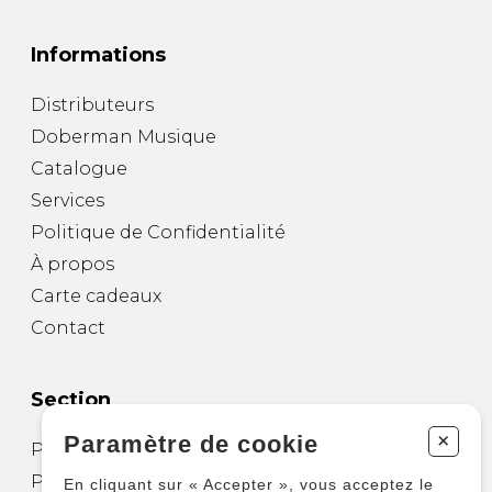
Informations
Distributeurs
Doberman Musique
Catalogue
Services
Politique de Confidentialité
À propos
Carte cadeaux
Contact
Section
+
Paramètre de cookie
Partitions pour guitare
Partitions pour autres instruments
En cliquant sur « Accepter », vous acceptez le