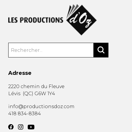
Adresse
2220 chemin du Fleuve
Lévis
(
QC
)
G6W 1Y4
info@productionsdoz.com
418 834-8384