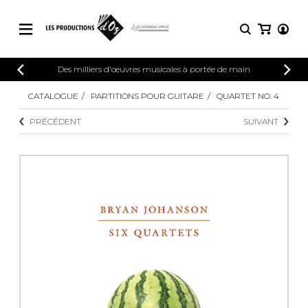
CATALOGUE
Des milliers d'œuvres musicales à portée de main
CONNEXION
Explorez notre catalogue de partitions
CATALOGUE
PARTITIONS POUR GUITARE
QUARTET NO. 4
PARTITIONS 
INSCRIPTION
riche en œuvres originales et en
PRÉCÉDENT
SUIVANT
arrangements de qualité.
Méthodes
Guitare seule
Explorez notre catalogue de partitions
riche en œuvres originales et en
2 guitares
arrangements de qualité.
3 guitares
4 guitares
PARTITIONS POUR GUITARE
5 guitares et plus
Ensemble de guitare
PARTITIONS POUR AUTRES
Orchestre de guitares
INSTRUMENTS
Concerto pour guitar
Guitare et un autre 
PARTITIONS POUR ENSEMBLES
Musique de chambre 