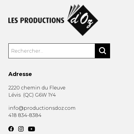
Adresse
2220 chemin du Fleuve
Lévis
(
QC
)
G6W 1Y4
info@productionsdoz.com
418 834-8384