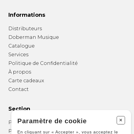
Informations
Distributeurs
Doberman Musique
Catalogue
Services
Politique de Confidentialité
À propos
Carte cadeaux
Contact
Section
+
Paramètre de cookie
Partitions pour guitare
Partitions pour autres instruments
En cliquant sur « Accepter », vous acceptez le