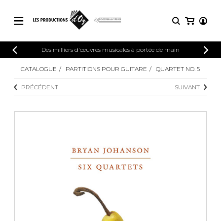
CATALOGUE
Des milliers d'œuvres musicales à portée de main
CONNEXION
Explorez notre catalogue de partitions
CATALOGUE
PARTITIONS POUR GUITARE
QUARTET NO. 5
PARTITIONS 
INSCRIPTION
riche en œuvres originales et en
PRÉCÉDENT
SUIVANT
arrangements de qualité.
Méthodes
Guitare seule
Explorez notre catalogue de partitions
riche en œuvres originales et en
2 guitares
arrangements de qualité.
3 guitares
4 guitares
PARTITIONS POUR GUITARE
5 guitares et plus
Ensemble de guitare
PARTITIONS POUR AUTRES
Orchestre de guitares
INSTRUMENTS
Concerto pour guitar
Guitare et un autre 
PARTITIONS POUR ENSEMBLES
Musique de chambre 