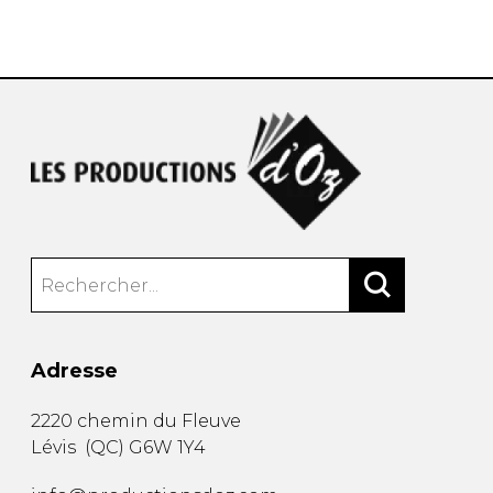
AUTRES PRODUITS
Adresse
2220 chemin du Fleuve
Lévis
(
QC
)
G6W 1Y4