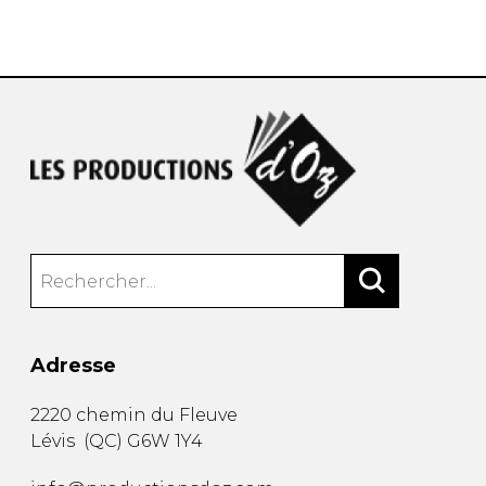
AUTRES PRODUITS
Adresse
2220 chemin du Fleuve
Lévis
(
QC
)
G6W 1Y4