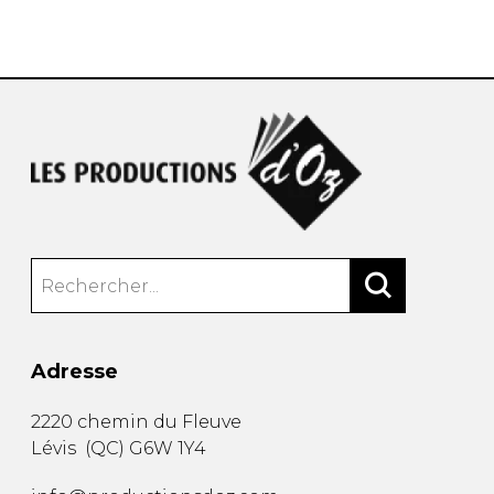
AUTRES PRODUITS
Adresse
2220 chemin du Fleuve
Lévis
(
QC
)
G6W 1Y4