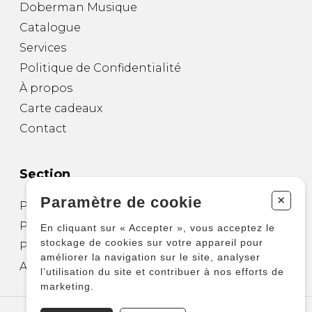
Doberman Musique
Catalogue
Services
Politique de Confidentialité
À propos
Carte cadeaux
Contact
Section
+
Paramètre de cookie
Partitions pour guitare
Partitions pour autres instruments
En cliquant sur « Accepter », vous acceptez le
stockage de cookies sur votre appareil pour
Partitions pour ensembles
améliorer la navigation sur le site, analyser
Autres produits
l’utilisation du site et contribuer à nos efforts de
marketing.