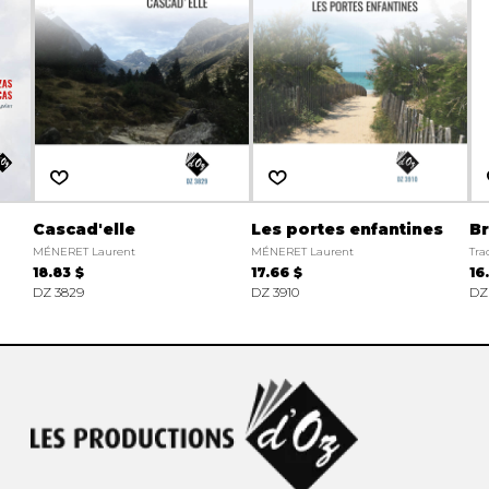
Cascad'elle
Les portes enfantines
Br
MÉNERET Laurent
MÉNERET Laurent
Tra
18.83 $
17.66 $
16
DZ 3829
DZ 3910
DZ 