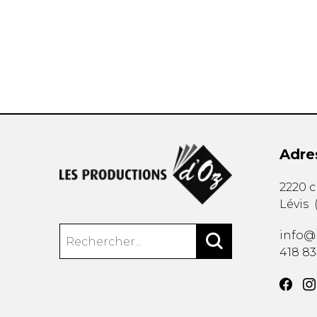
AUTRES PRODUITS
Adre
2220 
Lévis
info@
418 8