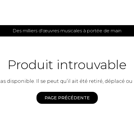
Des milliers d'œuvres musicales à portée de main
 et
TITIONS POUR GUITARE
PARTITIONS
POUR
AUTRES
es
INSTRUMENTS
Produit introuvable
seule
Alto
s
Basse électrique
s
 disponible. Il se peut qu’il ait été retiré, déplacé ou
Basson
s
Clarinette
s et plus
Clavecin
PAGE PRÉCÉDENTE
e de guitares
Contrebasse
e de guitares
Cor anglais
 pour guitare
Cor français
et un autre instrument
Flûte
 de chambre avec guitare
Harpe