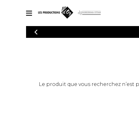
CATALOGUE
Explorez notre catalogue de partitions riche en œuvres originales
PAR
en arrangements de qualité.
Méthod
Guitare 
Explorez notre catalogue de partitions
2 guitare
riche en œuvres originales et en
arrangements de qualité.
3 guitare
PARTITIONS POUR GUITARE
Le produit que vous recherchez n’est pas
4 guitare
5 guitare
Ensembl
PARTITIONS POUR AUTRES INSTRUMENTS
Orchestr
Concerto
Guitare 
PARTITIONS POUR ENSEMBLES
Musique