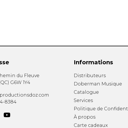
Hautbois
Luth
Mandoline
Orgue
Percussion
Piano
Saxophone
Trombone
Trompette
sse
Informations
Tuba
Ukulélé
chemin du Fleuve
Distributeurs
Violon
(
QC
)
G6W 1Y4
Doberman Musique
Violoncelle
Catalogue
Voix
productionsdoz.com
Services
34-8384
Politique de Confident
À propos
Carte cadeaux