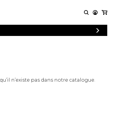
CONNEXION
PARTITIONS
AUTRES
INSCRIPTION
POUR
PRODUITS
ENSEMBLES
Articles promotionnels
Chœur
Cordes Knobloch
Concerto
Disques compacts et
Musique de chambre
DVDs
 qu’il n’existe pas dans notre catalogue.
Orchestre
Ouvrages théoriques
et livres
Quatuor de flûtes
Quatuor de saxophones