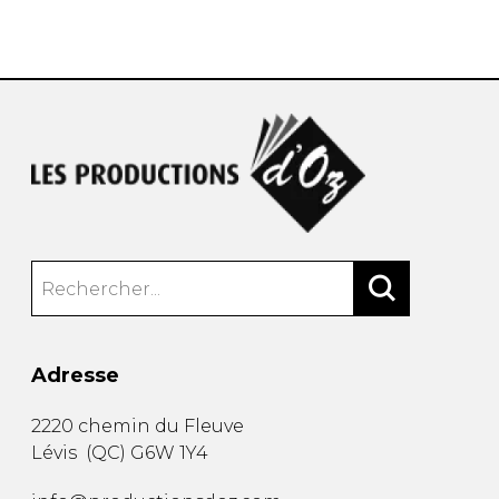
AUTRES PRODUITS
Adresse
2220 chemin du Fleuve
Lévis
(
QC
)
G6W 1Y4