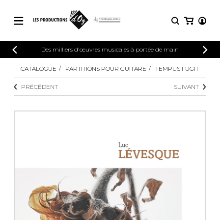
CATALOGUE
Des milliers d'œuvres musicales à portée de main
CONNEXION
Explorez notre catalogue de partitions
CATALOGUE
PARTITIONS POUR GUITARE
TEMPUS FUGIT
PARTITIONS 
INSCRIPTION
riche en œuvres originales et en
PRÉCÉDENT
SUIVANT
arrangements de qualité.
Méthodes
Guitare seule
Explorez notre catalogue de partitions
riche en œuvres originales et en
2 guitares
arrangements de qualité.
3 guitares
4 guitares
PARTITIONS POUR GUITARE
5 guitares et plus
Ensemble de guitare
PARTITIONS POUR AUTRES
Orchestre de guitares
INSTRUMENTS
Concerto pour guitar
Guitare et un autre 
PARTITIONS POUR ENSEMBLES
Musique de chambre 