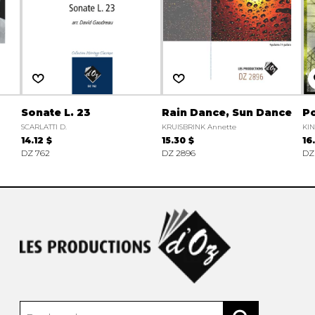
Sonate L. 23
Rain Dance, Sun Dance
Po
SCARLATTI D.
KRUISBRINK Annette
KIN
14.12 $
15.30 $
16
DZ 762
DZ 2896
DZ