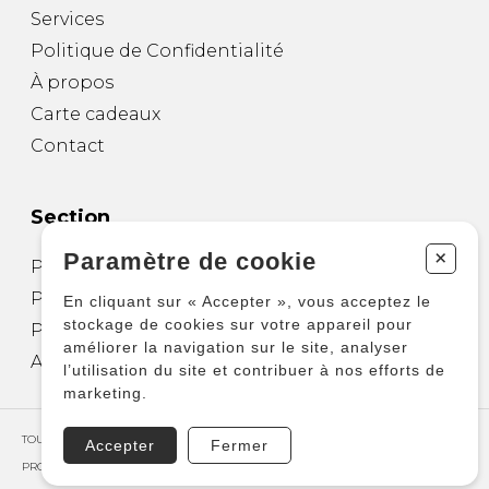
Services
Politique de Confidentialité
À propos
Carte cadeaux
Contact
Section
+
Paramètre de cookie
Partitions pour guitare
Partitions pour autres instruments
En cliquant sur « Accepter », vous acceptez le
stockage de cookies sur votre appareil pour
Partitions pour ensembles
améliorer la navigation sur le site, analyser
Autres produits
l’utilisation du site et contribuer à nos efforts de
marketing.
TOUS DROITS RÉSERVÉS © COPYRIGHT 2026 – PRODUCTIONS D'OZ
Accepter
Fermer
PROPULSÉ PAR