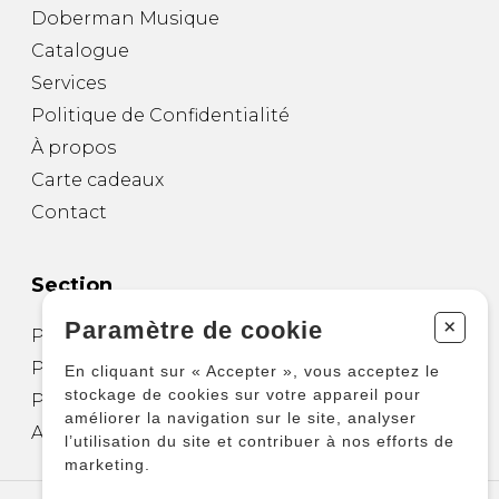
Doberman Musique
Catalogue
Services
Politique de Confidentialité
À propos
Carte cadeaux
Contact
Section
+
Paramètre de cookie
Partitions pour guitare
Partitions pour autres instruments
En cliquant sur « Accepter », vous acceptez le
stockage de cookies sur votre appareil pour
Partitions pour ensembles
améliorer la navigation sur le site, analyser
Autres produits
l’utilisation du site et contribuer à nos efforts de
marketing.