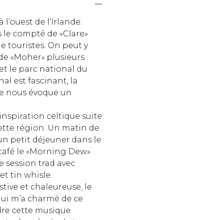
à l’ouest de l’Irlande.
 le compté de «Clare»
e touristes. On peut y
 de «Moher» plusieurs
et le parc national du
al est fascinant, la
e nous évoque un
d’inspiration celtique suite
ette région. Un matin de
un petit déjeuner dans le
 café le «Morning Dew».
ne session trad avec
et tin whisle.
tive et chaleureuse, le
 qui m’a charmé de ce
dre cette musique