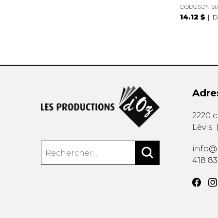
DODGSON St
14.12 $
D
Adre
2220 
Lévis
info@
418 8