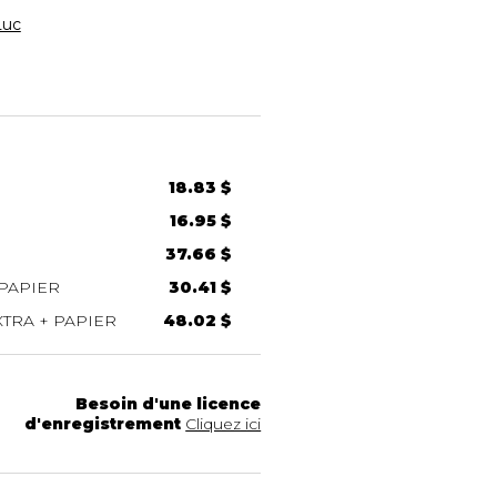
Luc
18.83 $
16.95 $
37.66 $
PAPIER
30.41 $
TRA + PAPIER
48.02 $
Besoin d'une licence
d'enregistrement
Cliquez ici