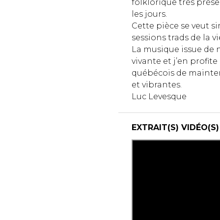
folklorique très prése
les jours.
Cette pièce se veut s
sessions trads de la vi
La musique issue de n
vivante et j’en profit
québécois de mainten
et vibrantes.
Luc Levesque
EXTRAIT(S) VIDÉO(S)