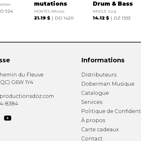
mutations
Drum & Bass
ephen
O 924
MONTES Alfonso
KINDLE Jürg
21.19 $
DO 1420
14.12 $
DZ 1353
sse
Informations
chemin du Fleuve
Distributeurs
(
QC
)
G6W 1Y4
Doberman Musique
Catalogue
productionsdoz.com
Services
34-8384
Politique de Confident
À propos
Carte cadeaux
Contact