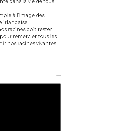
nte dans la vie de tous
imple à l’image des
e irlandaise.
os racines doit rester
e pour remercier tous les
ir nos racines vivantes