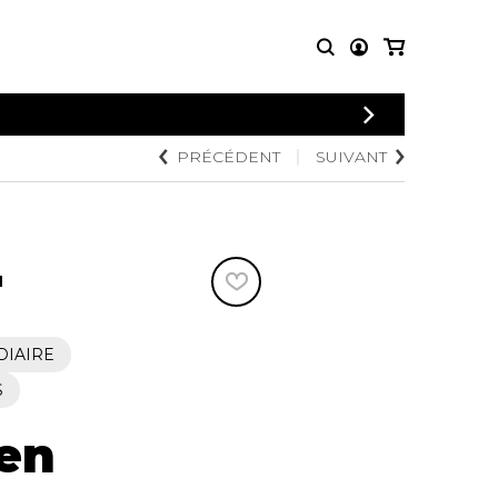
CONNEXION
PRÉCÉDENT
SUIVANT
PARTITIONS
AUTRES
INSCRIPTION
POUR
PRODUITS
ENSEMBLES
Articles promotionnels
Chœur
Cordes Knobloch
Concerto
Disques compacts et
N
Musique de chambre
DVDs
Orchestre
Ouvrages théoriques
et livres
Quatuor de flûtes
DIAIRE
Quatuor de saxophones
S
en