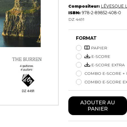
Hautbois
Compositeur:
LÉVESQUE 
Luth
ISBN:
978-2-89852-408-0
Mandoline
DZ 4491
Orgue
Percussion
FORMAT
Piano
Saxophone
PAPIER
Trombone
E-SCORE
Trompette
E-SCORE EXTRA
Tuba
Ukulélé
COMBO E-SCORE + 
Violon
COMBO E-SCORE EX
Violoncelle
Voix
AJOUTER AU
PANIER