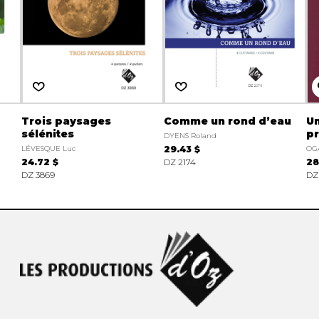
Trois paysages
Comme un rond d’eau
Un
sélénites
p
DYENS Roland
LÉVESQUE Luc
29.43 $
OG
24.72 $
DZ 2174
28
DZ 3869
DZ