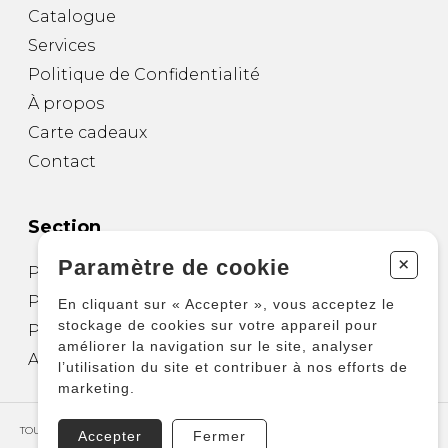
Catalogue
Services
Politique de Confidentialité
À propos
Carte cadeaux
Contact
Section
+
Paramètre de cookie
Partitions pour guitare
Partitions pour autres instruments
En cliquant sur « Accepter », vous acceptez le
stockage de cookies sur votre appareil pour
Partitions pour ensembles
améliorer la navigation sur le site, analyser
Autres produits
l’utilisation du site et contribuer à nos efforts de
marketing.
TOUS DROITS RÉSERVÉS © COPYRIGHT 2026 – PRODUCTIONS D'OZ
Accepter
Fermer