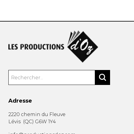
AUTRES PRODUITS
Adresse
2220 chemin du Fleuve
Lévis
(
QC
)
G6W 1Y4