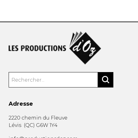
AUTRES PRODUITS
Adresse
2220 chemin du Fleuve
Lévis
(
QC
)
G6W 1Y4