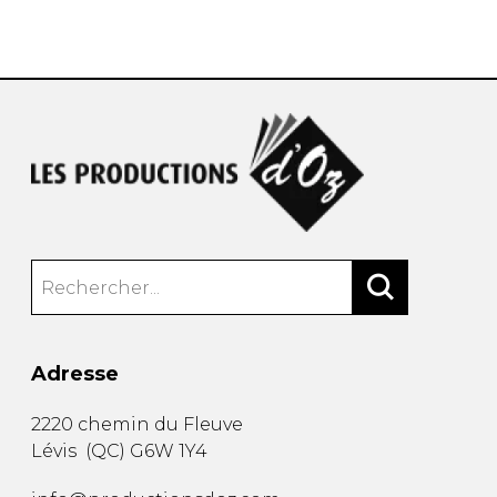
AUTRES PRODUITS
Adresse
2220 chemin du Fleuve
Lévis
(
QC
)
G6W 1Y4