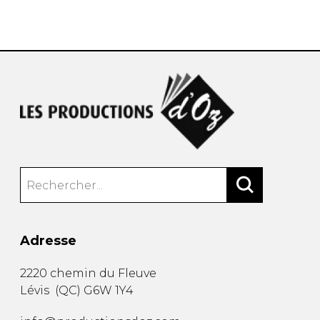
AUTRES PRODUITS
Adresse
2220 chemin du Fleuve
Lévis
(
QC
)
G6W 1Y4