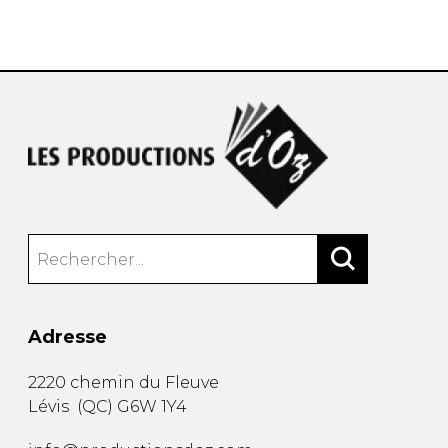
AUTRES PRODUITS
Adresse
2220 chemin du Fleuve
Lévis
(
QC
)
G6W 1Y4