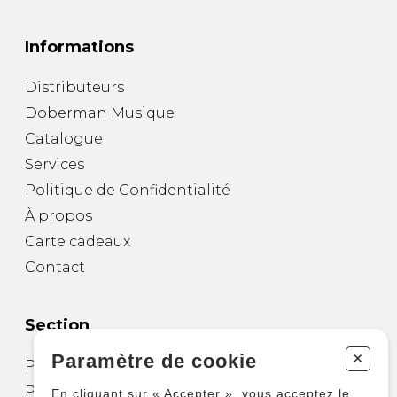
Informations
Distributeurs
Doberman Musique
Catalogue
Services
Politique de Confidentialité
À propos
Carte cadeaux
Contact
Section
+
Paramètre de cookie
Partitions pour guitare
Partitions pour autres instruments
En cliquant sur « Accepter », vous acceptez le