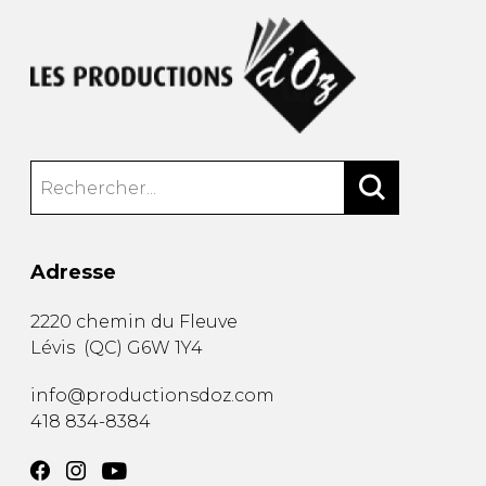
Adresse
2220 chemin du Fleuve
Lévis
(
QC
)
G6W 1Y4
info@productionsdoz.com
418 834-8384