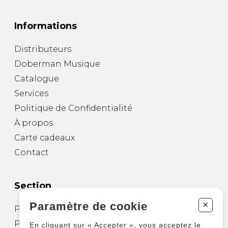
Informations
Distributeurs
Doberman Musique
Catalogue
Services
Politique de Confidentialité
À propos
Carte cadeaux
Contact
Section
+
Paramètre de cookie
Partitions pour guitare
Partitions pour autres instruments
En cliquant sur « Accepter », vous acceptez le