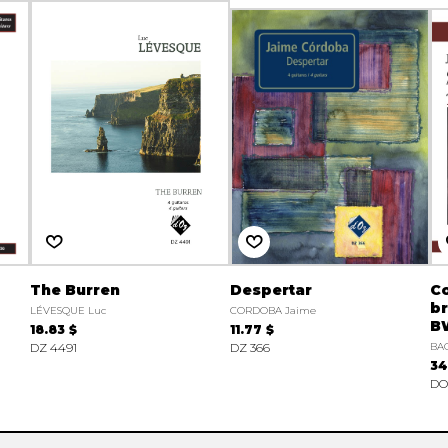
The Burren
Despertar
C
br
LÉVESQUE Luc
CORDOBA Jaime
B
18.83 $
11.77 $
DZ 4491
DZ 366
BAC
34
DO