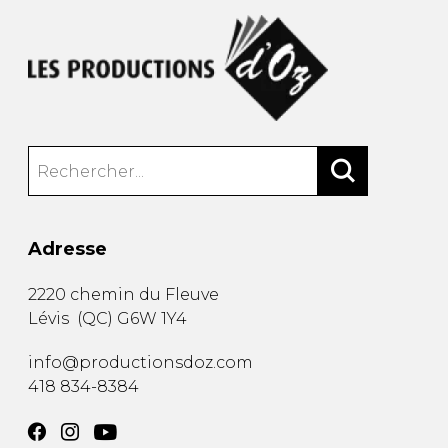
Adresse
2220 chemin du Fleuve
Lévis
(
QC
)
G6W 1Y4
info@productionsdoz.com
418 834-8384