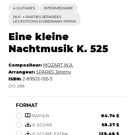
4 GUITARES
INTERMÉDIAIRE
36 P. + PARTIES SÉPARÉES
LES ÉDITIONS DOBERMAN-YPPAN
Eine kleine
Nachtmusik K. 525
Compositeur:
MOZART W.A.
Arrangeur:
SPARKS Jeremy
ISBN:
2-89503-055-3
DO 268
FORMAT
PAPIER
64.74 $
E-SCORE
58.27 $
E-SCORE EXTRA
129.48 $