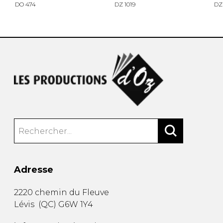
DO 474
DZ 1019
DZ
Adresse
2220 chemin du Fleuve
Lévis
(
QC
)
G6W 1Y4