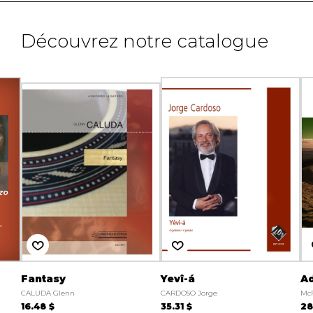
Découvrez notre catalogue
Fantasy
Yevî-á
Ad
CALUDA Glenn
CARDOSO Jorge
McF
16.48 $
35.31 $
28