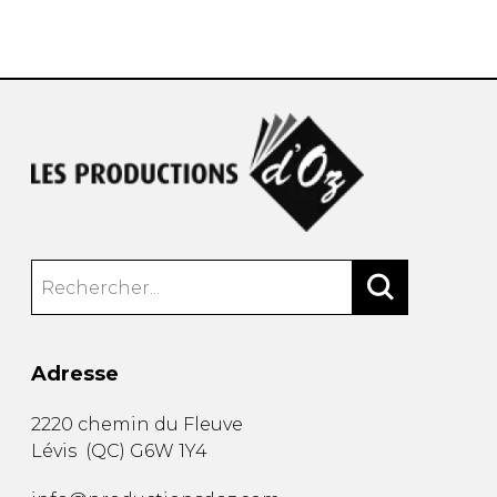
AUTRES PRODUITS
Adresse
2220 chemin du Fleuve
Lévis
(
QC
)
G6W 1Y4