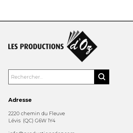
AUTRES PRODUITS
Adresse
2220 chemin du Fleuve
Lévis
(
QC
)
G6W 1Y4