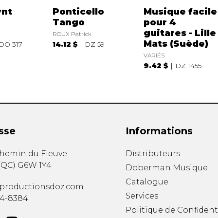
ynt
Ponticello
Musique facile
Tango
pour 4
guitares - Lille
ROUX Patrick
Mats (Suède)
DO 317
14.12 $
DZ 59
VARIÉS
9.42 $
DZ 1455
sse
Informations
chemin du Fleuve
Distributeurs
(
QC
)
G6W 1Y4
Doberman Musique
Catalogue
productionsdoz.com
Services
34-8384
Politique de Confident