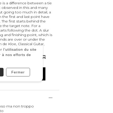
e is a difference between a tie
ot observed in this and many
ut going too much in detail, a
h the first and last point have
 The first starts behind the
e the target note. For a
tarts following the dot. A slur
g and finishing point, which is
s ends are over or under the
 de Kloe, Classical Guitar,
toso ma non troppo
to