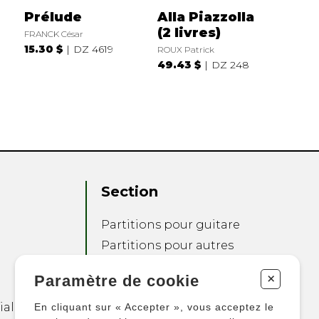
Prélude
Alla Piazzolla
(2 livres)
FRANCK César
15.30 $
DZ 4619
ROUX Patrick
49.43 $
DZ 248
Section
Partitions pour guitare
Partitions pour autres
instruments
+
Paramètre de cookie
Partitions pour
ensembles
ialité
En cliquant sur « Accepter », vous acceptez le