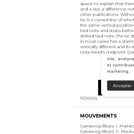
space to explain that ther
and a slur, a difference n
other publications. Witho
tie is a curved line of whic
the same vertical position.
tied note and stops befor
dotted tied note, the tie s
in most cases has a startin
vertically different and it
note-head's midpoint. (Jan
11/2000)
MOUVEMENTS
Garrawog-Blues: I. Maes
Garrawog-Blues: II. Risolu