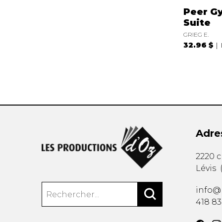
Peer G
Suite
GRIEG E.
32.96 $
Adre
2220 
Lévis
info@
418 8