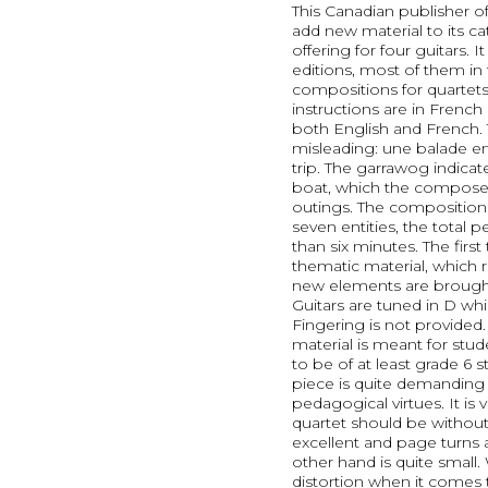
This Canadian publisher o
add new material to its ca
offering for four guitars. 
editions, most of them in 
compositions for quartets 
instructions are in French
both English and French. 
misleading: une balade en v
trip. The garrawog indicate
boat, which the composer
outings. The composition 
seven entities, the total 
than six minutes. The fir
thematic material, which r
new elements are brought
Guitars are tuned in D wh
Fingering is not provided.
material is meant for stud
to be of at least grade 6 
piece is quite demanding 
pedagogical virtues. It is
quartet should be without 
excellent and page turns ar
other hand is quite small.
distortion when it comes to