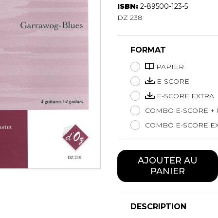
ISBN:
2-89500-123-5
Hautbois
DZ 238
Luth
Mandoline
Orgue
FORMAT
Percussion
Piano
PAPIER
Saxophone
E-SCORE
Trombone
E-SCORE EXTRA
Trompette
COMBO E-SCORE + 
Tuba
Ukulélé
COMBO E-SCORE EX
Violon
Violoncelle
AJOUTER AU
Voix
PANIER
DESCRIPTION