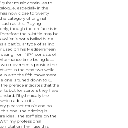
f guitar music continues to
talogue, especially in the
It has now close to twenty
the category of original
such as this. Playing
 only, though the preface is in
Therefore the subtitle may be
oilier is not a ballad but a
s a particular type of sailing
 used on his Mediterranean
dating from 1974 consists of
performance time being less
st two movements provide the
eturns in the next two while
 in with the fifth movement.
ile one is tuned down to C.
 The preface indicates that the
ents but for starters they have
standard. Rhythmically the
which adds to its
 very pleasant music and no
this one. The printing is
e ideal. The staff size on the
 With my professional
 notation, I will use this