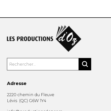
AUTRES PRODUITS
Adresse
2220 chemin du Fleuve
Lévis
(
QC
)
G6W 1Y4