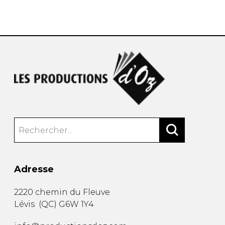
AUTRES PRODUITS
Adresse
2220 chemin du Fleuve
Lévis
(
QC
)
G6W 1Y4