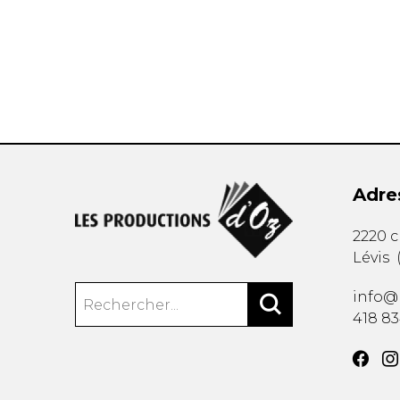
AUTRES PRODUITS
Adre
2220 
Lévis
info@
418 8