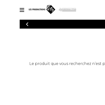
CATALOGUE
Explorez notre catalogue de partitions riche en œuvres originales
PAR
en arrangements de qualité.
Méthod
Guitare 
Explorez notre catalogue de partitions
2 guitare
riche en œuvres originales et en
arrangements de qualité.
3 guitare
PARTITIONS POUR GUITARE
Le produit que vous recherchez n’est pas
4 guitare
5 guitare
Ensembl
PARTITIONS POUR AUTRES INSTRUMENTS
Orchestr
Concerto
Guitare 
PARTITIONS POUR ENSEMBLES
Musique