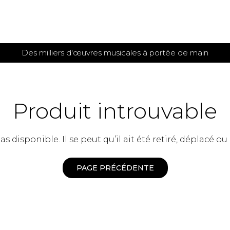
Des milliers d'œuvres musicales à portée de main
 et
TITIONS POUR GUITARE
PARTITIONS
POUR
AUTRES
es
INSTRUMENTS
Produit introuvable
seule
Alto
s
Basse électrique
s
 disponible. Il se peut qu’il ait été retiré, déplacé ou
Basson
s
Clarinette
s et plus
Clavecin
PAGE PRÉCÉDENTE
e de guitares
Contrebasse
e de guitares
Cor anglais
 pour guitare
Cor français
et un autre instrument
Flûte
 de chambre avec guitare
Harpe