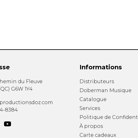
Hautbois
Luth
Mandoline
Orgue
Percussion
Piano
Saxophone
Trombone
Trompette
sse
Informations
Tuba
Ukulélé
chemin du Fleuve
Distributeurs
Violon
(
QC
)
G6W 1Y4
Doberman Musique
Violoncelle
Catalogue
Voix
productionsdoz.com
Services
34-8384
Politique de Confident
À propos
Carte cadeaux