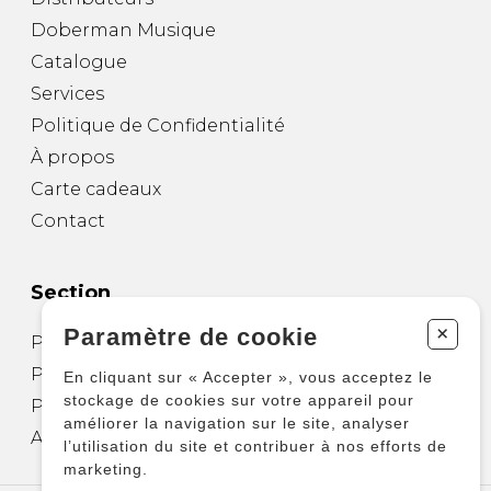
Doberman Musique
Catalogue
Services
Politique de Confidentialité
À propos
Carte cadeaux
Contact
Section
+
Paramètre de cookie
Partitions pour guitare
Partitions pour autres instruments
En cliquant sur « Accepter », vous acceptez le
stockage de cookies sur votre appareil pour
Partitions pour ensembles
améliorer la navigation sur le site, analyser
Autres produits
l’utilisation du site et contribuer à nos efforts de
marketing.