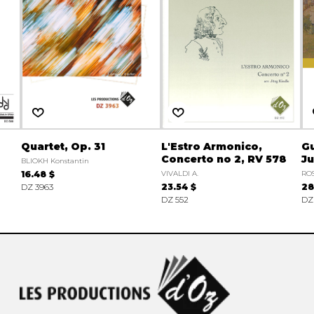
Quartet, Op. 31
L'Estro Armonico,
Gu
Concerto no 2, RV 578
Ju
BLIOKH Konstantin
16.48 $
VIVALDI A.
ROS
DZ 3963
23.54 $
28
DZ 552
DZ