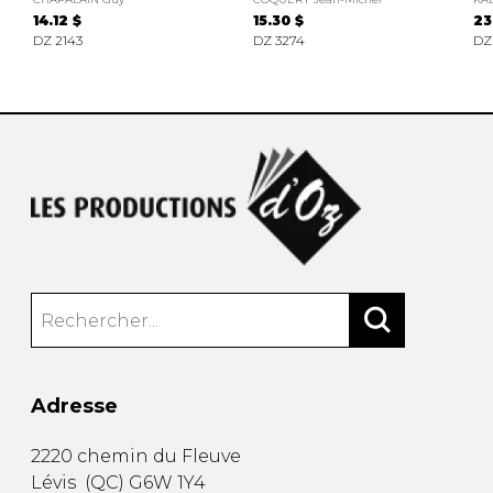
14.12 $
15.30 $
23
DZ 2143
DZ 3274
DZ
Adresse
2220 chemin du Fleuve
Lévis
(
QC
)
G6W 1Y4