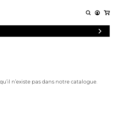
CONNEXION
PARTITIONS
AUTRES
INSCRIPTION
POUR
PRODUITS
ENSEMBLES
Articles promotionnels
Chœur
Cordes Knobloch
Concerto
Disques compacts et
Musique de chambre
DVDs
 qu’il n’existe pas dans notre catalogue.
Orchestre
Ouvrages théoriques
et livres
Quatuor de flûtes
Quatuor de saxophones