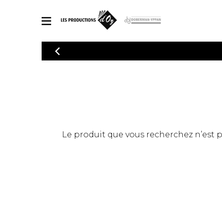
CATALOGUE
Explorez notre catalogue de partitions riche en œuvres originales
PAR
en arrangements de qualité.
Méthod
Guitare 
Explorez notre catalogue de partitions
2 guitare
riche en œuvres originales et en
arrangements de qualité.
3 guitare
PARTITIONS POUR GUITARE
Le produit que vous recherchez n’est pas
4 guitare
5 guitare
Ensembl
PARTITIONS POUR AUTRES INSTRUMENTS
Orchestr
Concerto
Guitare 
PARTITIONS POUR ENSEMBLES
Musique