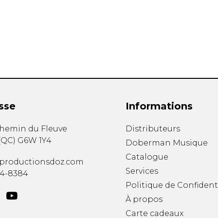
Hautbois
Luth
Mandoline
Orgue
Percussion
Piano
Saxophone
Trombone
Trompette
sse
Informations
Tuba
Ukulélé
chemin du Fleuve
Distributeurs
Violon
(
QC
)
G6W 1Y4
Doberman Musique
Violoncelle
Catalogue
Voix
productionsdoz.com
Services
34-8384
Politique de Confident
À propos
Carte cadeaux