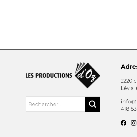
AUTRES PRODUITS
Adre
2220 
Lévis
info@
418 8