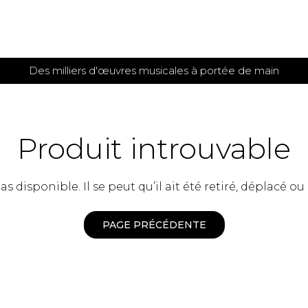
Des milliers d'œuvres musicales à portée de main
 et
TITIONS POUR GUITARE
PARTITIONS
POUR
AUTRES
es
INSTRUMENTS
Produit introuvable
seule
Alto
s
Basse électrique
s
 disponible. Il se peut qu’il ait été retiré, déplacé ou
Basson
s
Clarinette
s et plus
Clavecin
PAGE PRÉCÉDENTE
e de guitares
Contrebasse
e de guitares
Cor anglais
 pour guitare
Cor français
et un autre instrument
Flûte
 de chambre avec guitare
Harpe