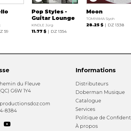
llo
Pop Styles -
Moon
Guitar Lounge
TOMIYAMA Siyoh
28.25 $
DZ 1338
k
KINDLE Jürg
Z 59
11.77 $
DZ 1354
sse
Informations
chemin du Fleuve
Distributeurs
(
QC
)
G6W 1Y4
Doberman Musique
Catalogue
productionsdoz.com
Services
34-8384
Politique de Confident
À propos