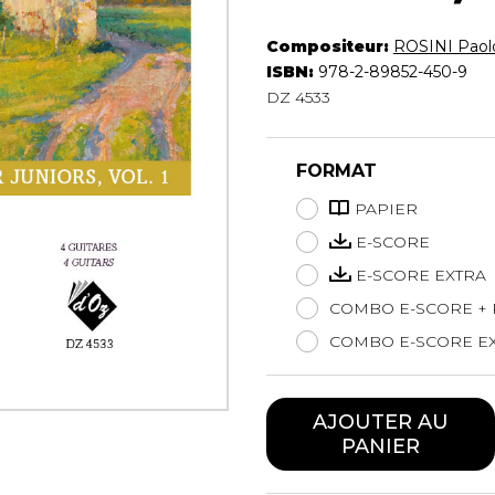
Hautbois
Luth
Compositeur:
ROSINI Paol
Mandoline
ISBN:
978-2-89852-450-9
DZ 4533
Orgue
Percussion
Piano
FORMAT
Saxophone
Trombone
PAPIER
Trompette
E-SCORE
Tuba
E-SCORE EXTRA
Ukulélé
COMBO E-SCORE + 
Violon
Violoncelle
COMBO E-SCORE EX
Voix
AJOUTER AU
PANIER