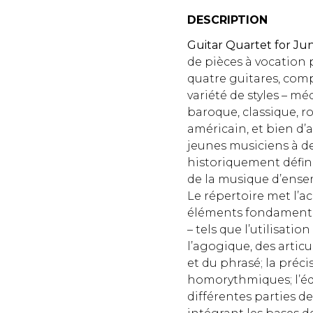
DESCRIPTION
Guitar Quartet for Jun
de pièces à vocatio
quatre guitares, co
variété de styles – mé
baroque, classique, r
américain, et bien d’au
jeunes musiciens à d
historiquement définis
de la musique d’ense
Le répertoire met l’a
éléments fondamenta
– tels que l’utilisati
l’agogique, des artic
et du phrasé; la préc
homorythmiques; l’éq
différentes parties d