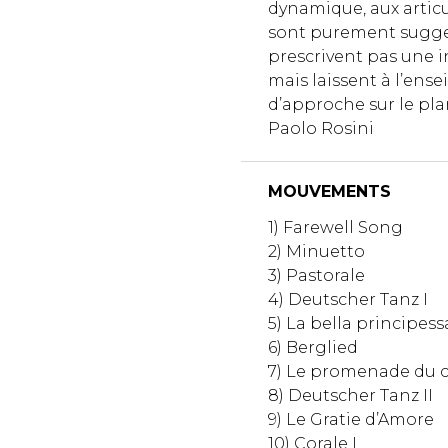
dynamique, aux articu
sont purement suggest
prescrivent pas une i
mais laissent à l’ens
d’approche sur le pla
Paolo Rosini
MOUVEMENTS
1) Farewell Song
2) Minuetto
3) Pastorale
4) Deutscher Tanz I
5) La bella principess
6) Berglied
7) Le promenade du 
8) Deutscher Tanz II
9) Le Gratie d’Amore
10) Corale I