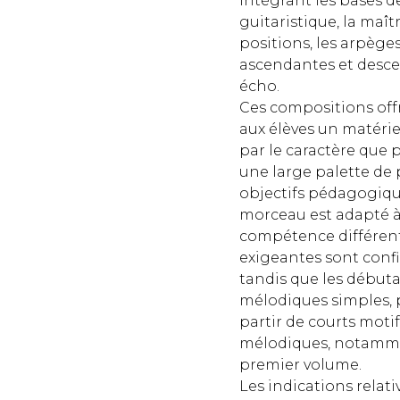
intégrant les bases d
guitaristique, la maît
positions, les arpèges,
ascendantes et descen
écho.
Ces compositions off
aux élèves un matériel 
par le caractère que p
une large palette de
objectifs pédagogiqu
morceau est adapté à
compétence différents 
exigeantes sont confi
tandis que les débuta
mélodiques simples, p
partir de courts moti
mélodiques, notamme
premier volume.
Les indications relati