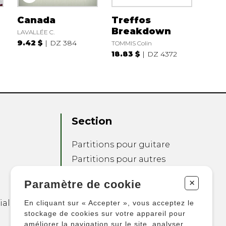
Canada
Treffos
Breakdown
LAVALLÉE C.
9.42 $
DZ 384
TOMMIS Colin
18.83 $
DZ 4372
Section
Partitions pour guitare
Partitions pour autres
instruments
+
Paramètre de cookie
Partitions pour
ensembles
ialité
En cliquant sur « Accepter », vous acceptez le
Autres produits
stockage de cookies sur votre appareil pour
améliorer la navigation sur le site, analyser