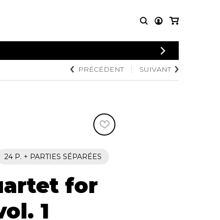
CONNEXION
PRÉCÉDENT
SUIVANT
PARTITIONS
AUTRES
INSCRIPTION
POUR
PRODUITS
ENSEMBLES
Articles promotionnels
Chœur
Cordes Knobloch
Concerto
Disques compacts et
Musique de chambre
DVDs
Orchestre
Ouvrages théoriques
et livres
Quatuor de flûtes
24 P. + PARTIES SÉPARÉES
Quatuor de saxophones
artet for
ol. 1