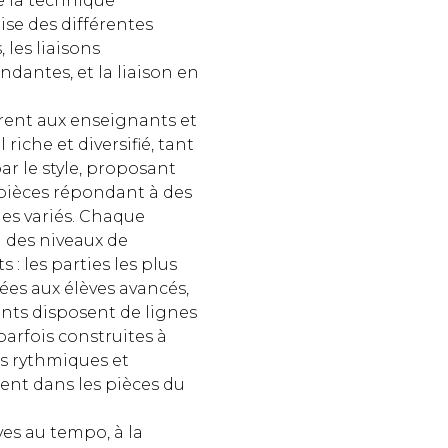
e la technique
rise des différentes
 les liaisons
dantes, et la liaison en
rent aux enseignants et
riche et diversifié, tant
ar le style, proposant
 pièces répondant à des
es variés. Chaque
 des niveaux de
: les parties les plus
ées aux élèves avancés,
nts disposent de lignes
arfois construites à
fs rythmiques et
nt dans les pièces du
ves au tempo, à la