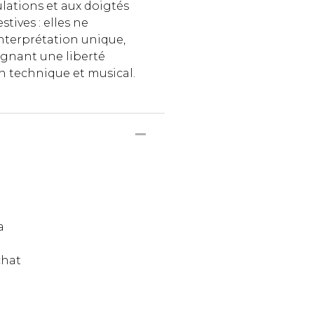
lations et aux doigtés
ives : elles ne
nterprétation unique,
eignant une liberté
n technique et musical.
a
chat