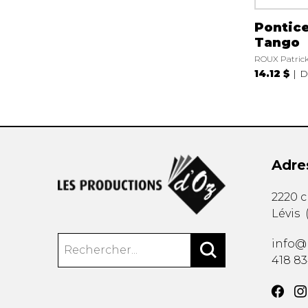
Pontice
Tango
ROUX Patric
14.12 $
D
Adre
2220 
Lévis
info@
418 8