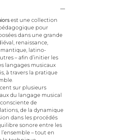
iors
est une collection
n pédagogique pour
mposées dans une grande
diéval, renaissance,
omantique, latino-
tres – afin d’initier les
es langages musicaux
, à travers la pratique
mble.
ccent sur plusieurs
ux du langage musical
on consciente de
ulations, de la dynamique
ision dans les procédés
uilibre sonore entre les
e l’ensemble – tout en