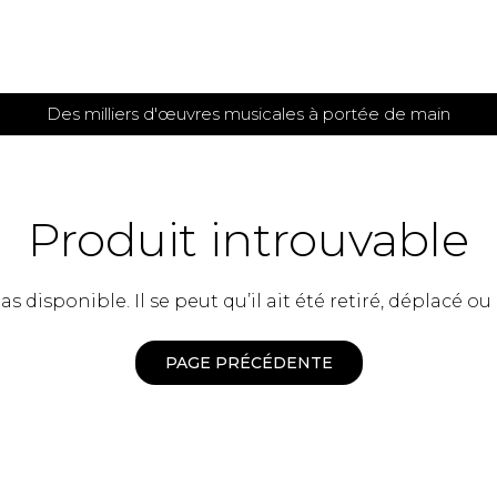
Des milliers d'œuvres musicales à portée de main
 et
TITIONS POUR GUITARE
PARTITIONS
POUR
AUTRES
es
INSTRUMENTS
Produit introuvable
seule
Alto
s
Basse électrique
s
 disponible. Il se peut qu’il ait été retiré, déplacé ou
Basson
s
Clarinette
s et plus
Clavecin
PAGE PRÉCÉDENTE
e de guitares
Contrebasse
e de guitares
Cor anglais
 pour guitare
Cor français
et un autre instrument
Flûte
 de chambre avec guitare
Harpe