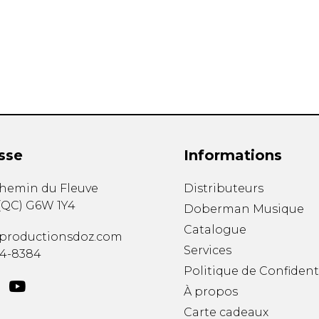
Hautbois
Luth
Mandoline
Orgue
Percussion
Piano
Saxophone
Trombone
Trompette
sse
Informations
Tuba
Ukulélé
chemin du Fleuve
Distributeurs
Violon
(
QC
)
G6W 1Y4
Doberman Musique
Violoncelle
Catalogue
Voix
productionsdoz.com
Services
34-8384
Politique de Confident
À propos
Carte cadeaux