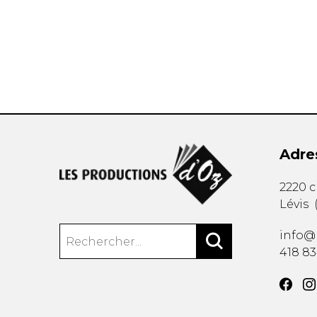
AUTRES PRODUITS
Adre
2220 
Lévis
info@
418 8