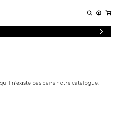
CONNEXION
PARTITIONS
AUTRES
INSCRIPTION
POUR
PRODUITS
ENSEMBLES
Articles promotionnels
Chœur
Cordes Knobloch
Concerto
Disques compacts et
Musique de chambre
DVDs
 qu’il n’existe pas dans notre catalogue.
Orchestre
Ouvrages théoriques
et livres
Quatuor de flûtes
Quatuor de saxophones