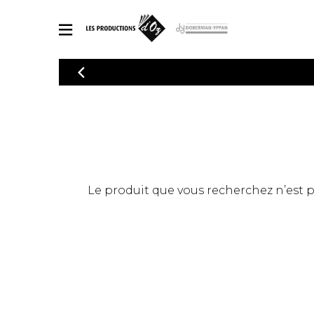
CATALOGUE
Explorez notre catalogue de partitions riche en œuvres originales
PAR
en arrangements de qualité.
Méthod
Guitare 
Explorez notre catalogue de partitions
2 guitare
riche en œuvres originales et en
arrangements de qualité.
3 guitare
PARTITIONS POUR GUITARE
Le produit que vous recherchez n’est pas
4 guitare
5 guitare
Ensembl
PARTITIONS POUR AUTRES INSTRUMENTS
Orchestr
Concerto
Guitare 
PARTITIONS POUR ENSEMBLES
Musique