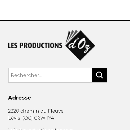
AUTRES PRODUITS
Adresse
2220 chemin du Fleuve
Lévis
(
QC
)
G6W 1Y4