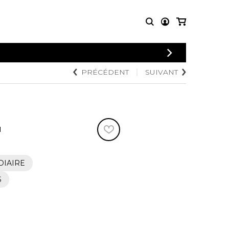
CONNEXION
PRÉCÉDENT
SUIVANT
PARTITIONS
AUTRES
INSCRIPTION
POUR
PRODUITS
ENSEMBLES
Articles promotionnels
Chœur
Cordes Knobloch
Concerto
Disques compacts et
N
Musique de chambre
DVDs
Orchestre
Ouvrages théoriques
et livres
Quatuor de flûtes
DIAIRE
Quatuor de saxophones
S