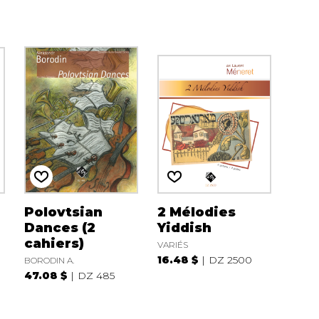
.
Polovtsian
2 Mélodies
Dances (2
Yiddish
cahiers)
VARIÉS
16.48 $
DZ 2500
BORODIN A.
47.08 $
DZ 485