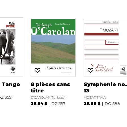
s Tango
8 pièces sans
Symphonie no
titre
13
n
Z 3551
O'CAROLAN Turlough
MOZART W.A.
23.54 $
DZ 397
25.89 $
DO 588