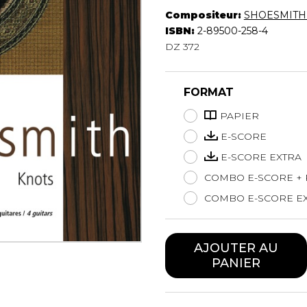
Hautbois
Compositeur:
SHOESMITH 
Luth
ISBN:
2-89500-258-4
Mandoline
DZ 372
Orgue
Percussion
FORMAT
Piano
Saxophone
PAPIER
Trombone
E-SCORE
Trompette
E-SCORE EXTRA
Tuba
Ukulélé
COMBO E-SCORE + 
Violon
COMBO E-SCORE EX
Violoncelle
Voix
AJOUTER AU
PANIER