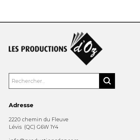
AUTRES PRODUITS
Adresse
2220 chemin du Fleuve
Lévis
(
QC
)
G6W 1Y4