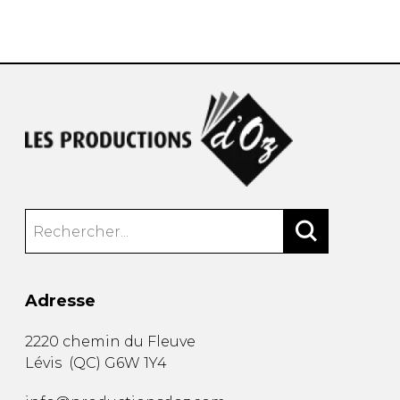
AUTRES PRODUITS
Adresse
2220 chemin du Fleuve
Lévis
(
QC
)
G6W 1Y4