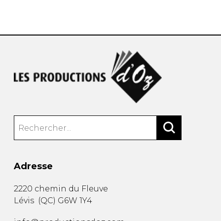
AUTRES PRODUITS
Adresse
2220 chemin du Fleuve
Lévis
(
QC
)
G6W 1Y4