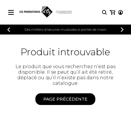
CATALOGUE
Des milliers d'œuvres musicales à portée de main
CONNEXION
Explorez notre catalogue de partitions
PARTITIONS 
INSCRIPTION
riche en œuvres originales et en
Produit introuvable
arrangements de qualité.
Méthodes
Guitare seule
Explorez notre catalogue de partitions
Le produit que vous recherchez n’est pas
riche en œuvres originales et en
2 guitares
disponible. Il se peut qu’il ait été retiré,
arrangements de qualité.
3 guitares
déplacé ou qu’il n’existe pas dans notre
4 guitares
PARTITIONS POUR GUITARE
catalogue.
5 guitares et plus
Ensemble de guitare
PAGE PRÉCÉDENTE
PARTITIONS POUR AUTRES
Orchestre de guitares
INSTRUMENTS
Concerto pour guitar
Guitare et un autre 
PARTITIONS POUR ENSEMBLES
Musique de chambre 