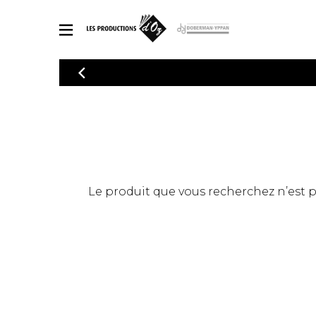
CATALOGUE
Explorez notre catalogue de partitions riche en œuvres originales
PAR
en arrangements de qualité.
Méthod
Guitare 
Explorez notre catalogue de partitions
2 guitare
riche en œuvres originales et en
arrangements de qualité.
3 guitare
PARTITIONS POUR GUITARE
Le produit que vous recherchez n’est pas
4 guitare
5 guitare
Ensembl
PARTITIONS POUR AUTRES INSTRUMENTS
Orchestr
Concerto
Guitare 
PARTITIONS POUR ENSEMBLES
Musique