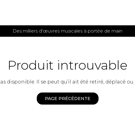
Des milliers d'œuvres musicales à portée de main
 et
TITIONS POUR GUITARE
PARTITIONS
POUR
AUTRES
es
INSTRUMENTS
Produit introuvable
seule
Alto
s
Basse électrique
s
 disponible. Il se peut qu’il ait été retiré, déplacé ou
Basson
s
Clarinette
s et plus
Clavecin
PAGE PRÉCÉDENTE
e de guitares
Contrebasse
e de guitares
Cor anglais
 pour guitare
Cor français
et un autre instrument
Flûte
 de chambre avec guitare
Harpe