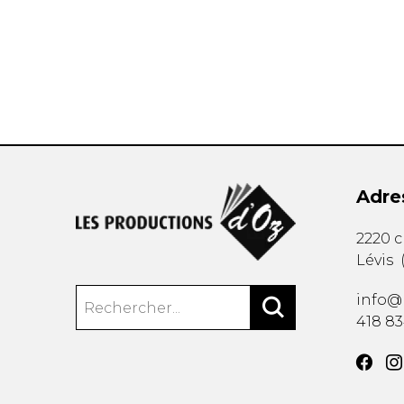
AUTRES PRODUITS
Adre
2220 
Lévis
info@
418 8