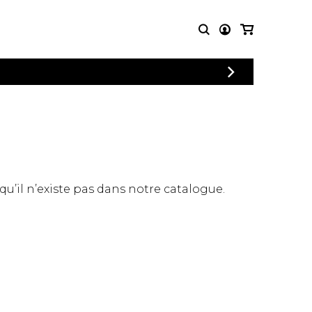
CONNEXION
PARTITIONS
AUTRES
INSCRIPTION
POUR
PRODUITS
ENSEMBLES
Articles promotionnels
Chœur
Cordes Knobloch
Concerto
Disques compacts et
Musique de chambre
DVDs
 qu’il n’existe pas dans notre catalogue.
Orchestre
Ouvrages théoriques
et livres
Quatuor de flûtes
Quatuor de saxophones