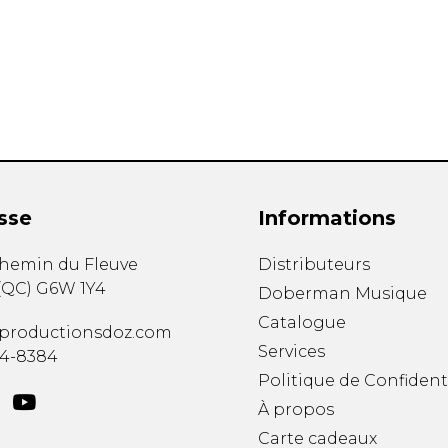
Hautbois
Luth
Mandoline
Orgue
Percussion
Piano
Saxophone
Trombone
Trompette
sse
Informations
Tuba
Ukulélé
chemin du Fleuve
Distributeurs
Violon
(
QC
)
G6W 1Y4
Doberman Musique
Violoncelle
Catalogue
Voix
productionsdoz.com
Services
34-8384
Politique de Confident
À propos
Carte cadeaux