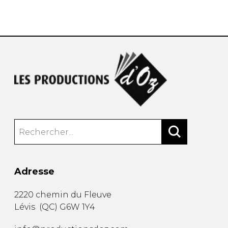
AUTRES PRODUITS
Adresse
2220 chemin du Fleuve
Lévis
(
QC
)
G6W 1Y4