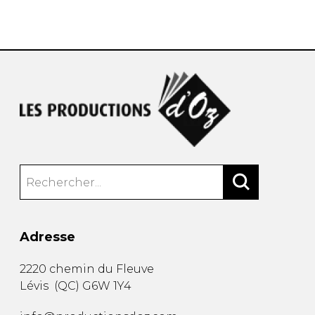
AUTRES PRODUITS
Adresse
2220 chemin du Fleuve
Lévis
(
QC
)
G6W 1Y4