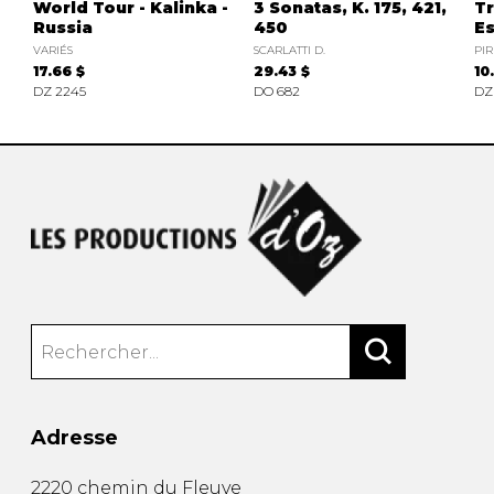
World Tour - Kalinka -
3 Sonatas, K. 175, 421,
Tr
Russia
450
E
VARIÉS
SCARLATTI D.
PIR
17.66 $
29.43 $
10
DZ 2245
DO 682
DZ
Adresse
2220 chemin du Fleuve