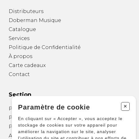
Distributeurs
Doberman Musique
Catalogue
Services
Politique de Confidentialité
À propos
Carte cadeaux
Contact
Section
+
Paramètre de cookie
Partitions pour guitare
Partitions pour autres instruments
En cliquant sur « Accepter », vous acceptez le
stockage de cookies sur votre appareil pour
Partitions pour ensembles
améliorer la navigation sur le site, analyser
Autres produits
l’utilisation du site et contribuer à nos efforts de