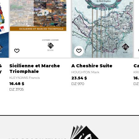
4
Sicilienne et Marche
A Cheshire Suite
Ca
y
Triomphale
HOUGHTON Mark
KRU
KLEYNJANS Francis
23.54 $
16
16.48 $
DZ 970
DZ
DZ 3705