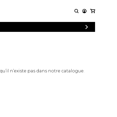
CONNEXION
PARTITIONS
AUTRES
INSCRIPTION
POUR
PRODUITS
ENSEMBLES
Articles promotionnels
Chœur
Cordes Knobloch
Concerto
Disques compacts et
Musique de chambre
DVDs
 qu’il n’existe pas dans notre catalogue.
Orchestre
Ouvrages théoriques
et livres
Quatuor de flûtes
Quatuor de saxophones