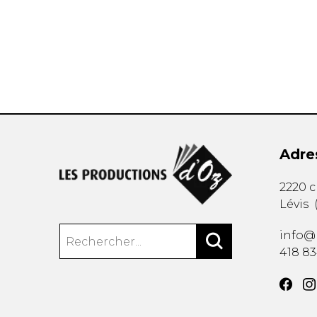
AUTRES PRODUITS
Adre
2220 
Lévis
info@
418 8