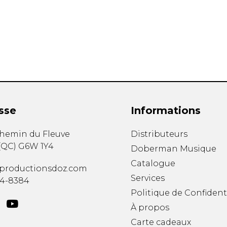
Hautbois
Luth
Mandoline
Orgue
Percussion
Piano
Saxophone
Trombone
Trompette
sse
Informations
Tuba
Ukulélé
chemin du Fleuve
Distributeurs
Violon
(
QC
)
G6W 1Y4
Doberman Musique
Violoncelle
Catalogue
Voix
productionsdoz.com
Services
34-8384
Politique de Confident
À propos
Carte cadeaux