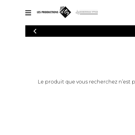
CATALOGUE
Explorez notre catalogue de partitions riche en œuvres originales
PAR
en arrangements de qualité.
Méthod
Guitare 
Explorez notre catalogue de partitions
2 guitare
riche en œuvres originales et en
arrangements de qualité.
3 guitare
PARTITIONS POUR GUITARE
Le produit que vous recherchez n’est pas
4 guitare
5 guitare
Ensembl
PARTITIONS POUR AUTRES INSTRUMENTS
Orchestr
Concerto
Guitare 
PARTITIONS POUR ENSEMBLES
Musique