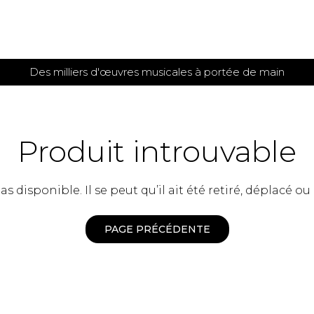
Des milliers d'œuvres musicales à portée de main
 et
TITIONS POUR GUITARE
PARTITIONS
POUR
AUTRES
es
INSTRUMENTS
Produit introuvable
seule
Alto
s
Basse électrique
s
 disponible. Il se peut qu’il ait été retiré, déplacé ou
Basson
s
Clarinette
s et plus
Clavecin
PAGE PRÉCÉDENTE
e de guitares
Contrebasse
e de guitares
Cor anglais
 pour guitare
Cor français
et un autre instrument
Flûte
 de chambre avec guitare
Harpe