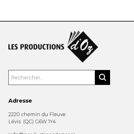
AUTRES PRODUITS
Adresse
2220 chemin du Fleuve
Lévis
(
QC
)
G6W 1Y4