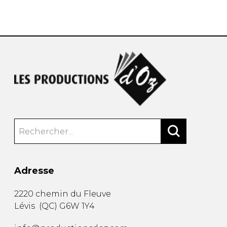
AUTRES PRODUITS
Adresse
2220 chemin du Fleuve
Lévis
(
QC
)
G6W 1Y4