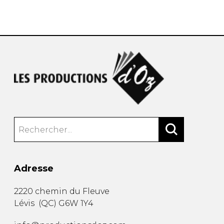
AUTRES PRODUITS
Adresse
2220 chemin du Fleuve
Lévis
(
QC
)
G6W 1Y4